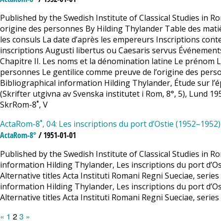
Published by the Swedish Institute of Classical Studies in R
origine des personnes By Hilding Thylander Table des matièr
les consuls La date d’après les empereurs Inscriptions co
inscriptions Augusti libertus ou Caesaris servus Événements
Chapitre II. Les noms et la dénomination latine Le prénom L
personnes Le gentilice comme preuve de l’origine des pers
Bibliographical information Hilding Thylander, Étude sur l’
(Skrifter utgivna av Svenska institutet i Rom, 8°, 5), Lund 19
SkrRom-8˚, V
ActaRom-8˚, 04: Les inscriptions du port d’Ostie (1952–1952)
ActaRom-8°
/ 1951-01-01
Published by the Swedish Institute of Classical Studies in Ro
information Hilding Thylander, Les inscriptions du port d’Ost
Alternative titles Acta Instituti Romani Regni Sueciae, series
information Hilding Thylander, Les inscriptions du port d’Ost
Alternative titles Acta Instituti Romani Regni Sueciae, series 
Posts
Page
Page
Page
«
1
2
3
»