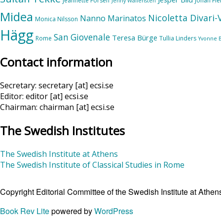
Jeannette Forsén
Johan Fl
Jenny Wallensten
Midea
Nicoletta Divari
Nanno Marinatos
Monica Nilsson
Hägg
San Giovenale
Teresa Bürge
Rome
Tullia Linders
Yvonne 
Contact information
Secretary: secretary [at] ecsi.se
Editor: editor [at] ecsi.se
Chairman: chairman [at] ecsi.se
The Swedish Institutes
The Swedish Institute at Athens
The Swedish Institute of Classical Studies in Rome
Copyright Editorial Committee of the Swedish Institute at Ath
Book Rev Lite
powered by
WordPress