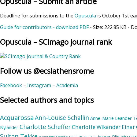
Opuscula – Submit an article
Deadline for submissions to the
Opuscula
is October 1st ea
Guide for contributors - download PDF
- Size:
222.85 KB
- D
Opuscula – SCImago journal rank
Follow us @ecsiathensrome
Facebook
–
Instagram
–
Academia
Selected authors and topics
Acquarossa
Ann-Louise Schallin
Anne-Marie Leander T
Charlotte Scheffer
Charlotte Wikander
Einar 
Nylander
Sultan Tekke
Jesper Blid