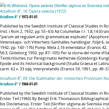
ActaRom-8˚, 10: Opera selecta (1972)
ActaRom-8°
/ 1972-01-01
Published by the Swedish Institute of Classical Studies in Ro
Inst. i Rom 2, 1932, pp. 55–63) Ad Columellae r.r. 1,8,14 (Er
”parum ad regulam artis grammaticae explicato” (Apophore
Vetenskaps- och Vitterhets-Samhälles handlingar, följd 6, 
1942, pp. 143–176) Pomp. Mela 2,16 emendatur (Eranos 42, 
56:3, Göteborg 1950, pp. 87–105) Per la storia del nome d’It
Textkritisches zur Peregrinatio Aetheriae (Göteborgs Kungl.
Epode and its historical background (Studia Graeca et Latina
carm. 62 v. 33 sqq. interpretandis (Eranos 59, 1961, pp. 49–
ActaRom-8˚, 09: Die Statthalter der römischen Provinzen No
ActaRom-8°
/ 1960-01-01
Published by the Swedish Institute of Classical Studies in R
Erster Teil (1960) By Bengt Erik Thomasson Bibliographica
bis Diocletianus. Erster Teil (Skrifter utgivna av Svenska ins