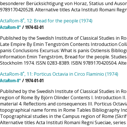
besonderer Berücksichtigung von Horaz, Statius und Ausoniu
9789170420528. Alternative titles Acta Instituti Romani Regni S
ActaRom-8˚, 12: Bread for the people (1974)
ActaRom-8°
/ 1974-02-01
Published by the Swedish Institute of Classical Studies in 
Late Empire By Emin Tengström Contents Introduction Collat
panis Conclusions Excursus: What is panis Ostiensis Bibliog
information Emin Tengström, Bread for the people. Studies o
Stockholm 1974. ISSN 0283-8389. ISBN 9789170420504. Alternati
ActaRom-8˚, 11: Porticus Octavia in Circo Flaminio (1974)
ActaRom-8°
/ 1974-01-01
Published by the Swedish Institute of Classical Studies in R
region of Rome By Björn Olinder Contents I. Introduction II. 
material 4. Reflections and consequences III. Porticus Octa
topographical name forms in Rome Tables Bibliography Index 
Topographical studies in the Campus region of Rome (Skrift
Alternative titles Acta Instituti Romani Regni Sueciae, series 