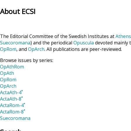
pagination
About ECSI
The Editorial Committee of the Swedish Institutes at
Athens
Suecoromana
) and the periodical
Opuscula
devoted mainly t
OpRom
, and
OpArch
. All publications are peer-reviewed.
Browse issues by series:
OpAthRom
OpAth
OpRom
OpArch
ActaAth-4˚
ActaAth-8˚
ActaRom-4˚
ActaRom-8˚
Suecoromana