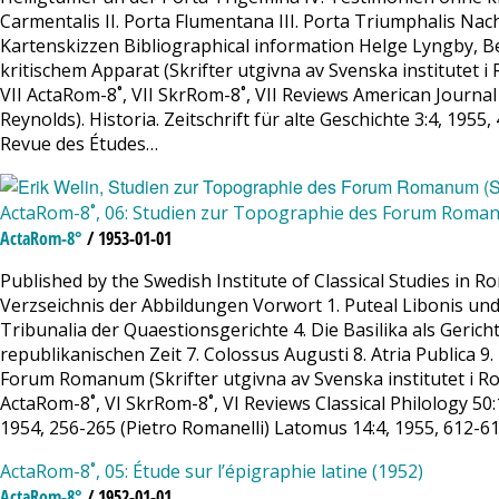
Carmentalis II. Porta Flumentana III. Porta Triumphalis Nac
Kartenskizzen Bibliographical information Helge Lyngby,
kritischem Apparat (Skrifter utgivna av Svenska institutet i R
VII ActaRom-8˚, VII SkrRom-8˚, VII Reviews American Journal 
Reynolds). Historia. Zeitschrift für alte Geschichte 3:4, 195
Revue des Études…
ActaRom-8˚, 06: Studien zur Topographie des Forum Roma
ActaRom-8°
/ 1953-01-01
Published by the Swedish Institute of Classical Studies in
Verzseichnis der Abbildungen Vorwort 1. Puteal Libonis und
Tribunalia der Quaestionsgerichte 4. Die Basilika als Geric
republikanischen Zeit 7. Colossus Augusti 8. Atria Publica 9
Forum Romanum (Skrifter utgivna av Svenska institutet i Rom-8
ActaRom-8˚, VI SkrRom-8˚, VI Reviews Classical Philology 50
1954, 256-265 (Pietro Romanelli) Latomus 14:4, 1955, 612-61
ActaRom-8˚, 05: Étude sur l’épigraphie latine (1952)
ActaRom-8°
/ 1952-01-01