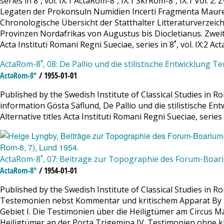
series in 8˚, vol. IX:1 ActaRom-8˚, IX:1 SkrRom-8˚, IX:1 Vol.
Legaten der Prokonsuln Numidien Incerti Fragmenta Mauret
Chronologische Übersicht der Statthalter Litteraturverzeic
Provinzen Nordafrikas von Augustus bis Diocletianus. Zweiter 
Acta Instituti Romani Regni Sueciae, series in 8˚, vol. IX:2 Ac
ActaRom-8˚, 08: De Pallio und die stilistische Entwicklung Te
ActaRom-8°
/ 1955-01-01
Published by the Swedish Institute of Classical Studies in Ro
information Gösta Säflund, De Pallio und die stilistische Ent
Alternative titles Acta Instituti Romani Regni Sueciae, series i
ActaRom-8˚, 07: Beiträge zur Topographie des Forum-Boar
ActaRom-8°
/ 1954-01-01
Published by the Swedish Institute of Classical Studies in
Testemonien nebst Kommentar und kritischem Apparat By H
Gebiet I. Die Testimonien über die Heiligtümer am Circus M
Heiligtümer an der Porta Trigemina IV. Testimonien ohne kl