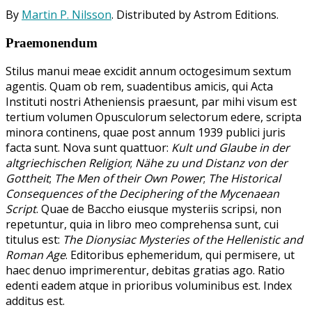
By
Martin P. Nilsson
. Distributed by Astrom Editions.
Praemonendum
Stilus manui meae excidit annum octogesimum sextum
agentis. Quam ob rem, suadentibus amicis, qui Acta
Instituti nostri Atheniensis praesunt, par mihi visum est
tertium volumen Opusculorum selectorum edere, scripta
minora continens, quae post annum 1939 publici juris
facta sunt. Nova sunt quattuor:
Kult und Glaube in der
altgriechischen Religion
;
Nähe zu und Distanz von der
Gottheit
;
The Men of their Own Power
;
The Historical
Consequences of the Deciphering of the Mycenaean
Script
. Quae de Baccho eiusque mysteriis scripsi, non
repetuntur, quia in libro meo comprehensa sunt, cui
titulus est:
The Dionysiac Mysteries of the Hellenistic and
Roman Age
. Editoribus ephemeridum, qui permisere, ut
haec denuo imprimerentur, debitas gratias ago. Ratio
edenti eadem atque in prioribus voluminibus est. Index
additus est.