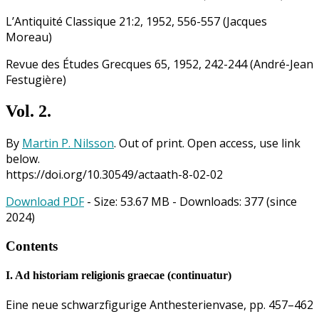
L’Antiquité Classique 21:2, 1952, 556-557 (Jacques
Moreau)
Revue des Études Grecques 65, 1952, 242-244 (André-Jean
Festugière)
Vol. 2.
By
Martin P. Nilsson
. Out of print. Open access, use link
below.
https://doi.org/10.30549/actaath-8-02-02
Download PDF
- Size:
53.67 MB
- Downloads:
377
(since
2024)
Contents
I. Ad historiam religionis graecae (continuatur)
Eine neue schwarzfigurige Anthesterienvase, pp. 457–462