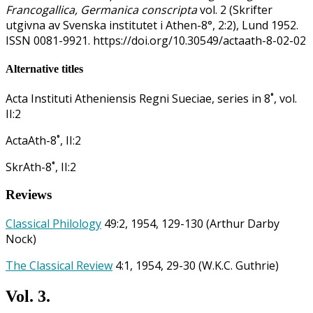
Francogallica, Germanica conscripta
vol. 2 (Skrifter
utgivna av Svenska institutet i Athen-8°, 2:2), Lund 1952.
ISSN 0081-9921. https://doi.org/10.30549/actaath-8-02-02
Alternative titles
Acta Instituti Atheniensis Regni Sueciae, series in 8˚, vol.
II:2
ActaAth-8˚, II:2
SkrAth-8˚, II:2
Reviews
Classical Philology
49:2, 1954, 129-130 (Arthur Darby
Nock)
The Classical Review
4:1, 1954, 29-30 (W.K.C. Guthrie)
Vol. 3.