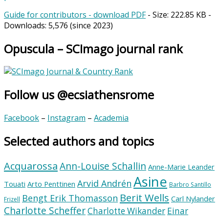
Guide for contributors - download PDF
- Size:
222.85 KB
-
Downloads:
5,576
(since 2023)
Opuscula – SCImago journal rank
Follow us @ecsiathensrome
Facebook
–
Instagram
–
Academia
Selected authors and topics
Acquarossa
Ann-Louise Schallin
Anne-Marie Leander
Asine
Arvid Andrén
Touati
Arto Penttinen
Barbro Santillo
Berit Wells
Bengt Erik Thomasson
Carl Nylander
Frizell
Charlotte Scheffer
Charlotte Wikander
Einar