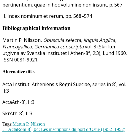
pertinentium, quae in hoc volumine non insunt, p. 567
II. Index nominum et rerum, pp. 568–574
Bibliographical information
Martin P. Nilsson,
Opuscula selecta, linguis Anglica,
Francogallica, Germanica conscripta
vol. 3 (Skrifter
utgivna av Svenska institutet i Athen-8°, 2:3), Lund 1960.
ISSN 0081-9921.
Alternative titles
Acta Instituti Atheniensis Regni Sueciae, series in 8˚, vol.
II:3
ActaAth-8˚, II:3
SkrAth-8˚, II:3
Tags:
Martin P. Nilsson
←
ActaRom-8˚, 04: Les inscriptions du port d’Ostie (1952–1952)