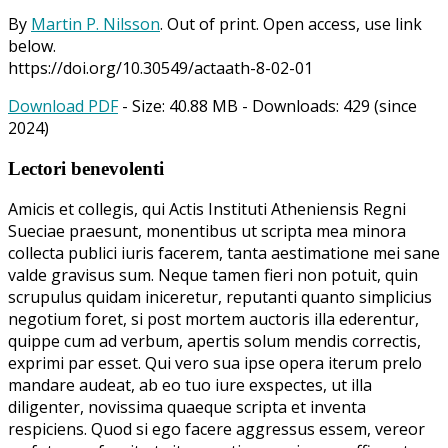
By
Martin P. Nilsson
. Out of print. Open access, use link
below.
https://doi.org/10.30549/actaath-8-02-01
Download PDF
- Size:
40.88 MB
- Downloads:
429
(since
2024)
Lectori benevolenti
Amicis et collegis, qui Actis Instituti Atheniensis Regni
Sueciae praesunt, monentibus ut scripta mea minora
collecta publici iuris facerem, tanta aestimatione mei sane
valde gravisus sum. Neque tamen fieri non potuit, quin
scrupulus quidam iniceretur, reputanti quanto simplicius
negotium foret, si post mortem auctoris illa ederentur,
quippe cum ad verbum, apertis solum mendis correctis,
exprimi par esset. Qui vero sua ipse opera iterum prelo
mandare audeat, ab eo tuo iure exspectes, ut illa
diligenter, novissima quaeque scripta et inventa
respiciens. Quod si ego facere aggressus essem, vereor