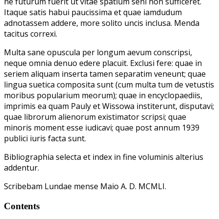
ne futurum fuerit ut vitae spatium seni non sufficeret.
Itaque satis habui paucissima et quae iamdudum
adnotassem addere, more solito uncis inclusa. Menda
tacitus correxi.
Multa sane opuscula per longum aevum conscripsi,
neque omnia denuo edere placuit. Exclusi fere: quae in
seriem aliquam inserta tamen separatim veneunt; quae
lingua suetica composita sunt (cum multa tum de vetustis
moribus popularium meorum); quae in encyclopaediis,
imprimis ea quam Pauly et Wissowa institerunt, disputavi;
quae librorum alienorum existimator scripsi; quae
minoris moment esse iudicavi; quae post annum 1939
publici iuris facta sunt.
Bibliographia selecta et index in fine voluminis alterius
addentur.
Scribebam Lundae mense Maio A. D. MCMLI.
Contents