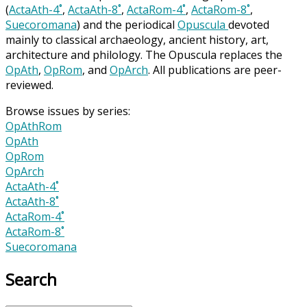
(
ActaAth-4˚
,
ActaAth-8˚
,
ActaRom-4˚
,
ActaRom-8˚
,
Suecoromana
) and the periodical
Opuscula
devoted
mainly to classical archaeology, ancient history, art,
architecture and philology. The Opuscula replaces the
OpAth
,
OpRom
, and
OpArch
. All publications are peer-
reviewed.
Browse issues by series:
OpAthRom
OpAth
OpRom
OpArch
ActaAth-4˚
ActaAth-8˚
ActaRom-4˚
ActaRom-8˚
Suecoromana
Search