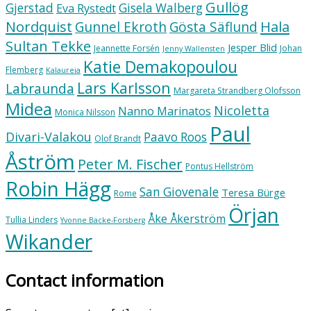
Gullög
Gjerstad
Gisela Walberg
Eva Rystedt
Nordquist
Hala
Gunnel Ekroth
Gösta Säflund
Sultan Tekke
Jesper Blid
Jeannette Forsén
Johan
Jenny Wallensten
Katie Demakopoulou
Flemberg
Kalaureia
Lars Karlsson
Labraunda
Margareta Strandberg Olofsson
Midea
Nicoletta
Nanno Marinatos
Monica Nilsson
Paul
Divari-Valakou
Paavo Roos
Olof Brandt
Åström
Peter M. Fischer
Pontus Hellström
Robin Hägg
San Giovenale
Teresa Bürge
Rome
Örjan
Åke Åkerström
Tullia Linders
Yvonne Backe-Forsberg
Wikander
Contact information