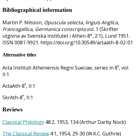
Bibliographical information
Martin P. Nilsson,
Opuscula selecta, linguis Anglica,
Francogallica, Germanica conscripta
vol. 1 (Skrifter
utgivna av Svenska institutet i Athen-8°, 2:1), Lund 1951.
ISSN 0081-9921. https://doi.org/10.30549/actaath-8-02-01
Alternative titles
Acta Instituti Atheniensis Regni Sueciae, series in 8˚, vol.
II:1
ActaAth-8˚, II:1
SkrAth-8˚, II:1
Reviews
Classical Philology
48:2, 1953, 134 (Arthur Darby Nock)
The Classical Review
4:1, 1954, 29-30 (W.K.C. Guthrie)